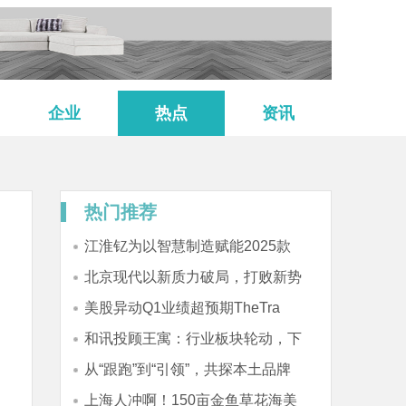
企业
热点
资讯
热门推荐
江淮钇为以智慧制造赋能2025款
钇
北京现代以新质力破局，打败新势
力！
美股异动Q1业绩超预期TheTra
和讯投顾王寓：行业板块轮动，下
周会
从“跟跑”到“引领”，共探本土品牌
上海人冲啊！150亩金鱼草花海美