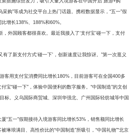
策措施综合发力，吸引大量入境游客在中国开启“旅游+购
义乌采购”等成为社交平台上热门话题。携程数据显示，“五一”假
增长138%、188%和60%。
新，外国顾客都很喜欢。最近我接入了‘支付宝’碰一下，支付
又有了新支付方式‘碰一下’，创新速度让我惊讶。”第一次逛义
游客用支付宝消费同比增长180%，目前游客可在全国400多
付宝“碰一下”，体验中国便利的数字服务。“中国制造”的文创
”目标。义乌国际商贸城、深圳华强北、广州国际轻纺城等中国
厦“五一”假期接待入境游客同比增长53%，销售额同比增长
被琳琅满目、高性价比的“中国制造”所吸引，“中国礼物”“北京