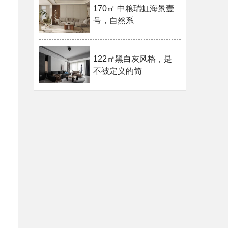
170㎡ 中粮瑞虹海景壹
号，自然系
122㎡黑白灰风格，是
不被定义的简