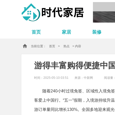
首页
家居
装修
当前位置：
首页
>
热点
> 内容
游得丰富购得便捷中国
时间：2025-05-10 03:51
来源：中新网
阅读量：
随着240小时过境免签、区域性入境免
客爱上中国行。“五一”假期，入境游持续升温
游订单量同比增长130%。全国多地迎来观