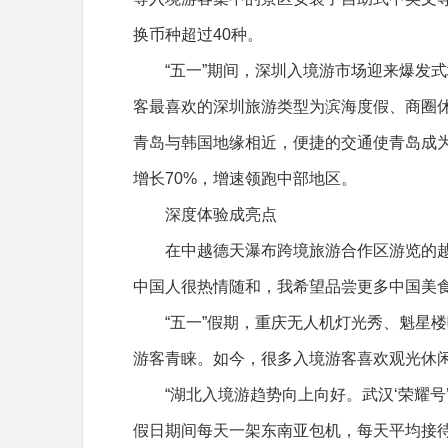
换币种超过40种。
“五一”期间，深圳入境游市场迎来爆发式增
客最喜欢的深圳旅游类型为滨海度假、商圈休闲
青岛与韩国地缘相近，便捷的交通使青岛成
增长70%，增速领跑中部地区。
深度体验成亮点
在中越德天瀑布跨境旅游合作区游览的越
中国人很热情随和，我希望品尝更多中国美食
“五一”假期，重庆无人机灯光秀、魁星
游客青睐。如今，很多入境游客喜欢观光休
“湖北入境游趋势向上向好。武汉‘荣耀
假日期间每天一架东南亚包机，每天平均接待