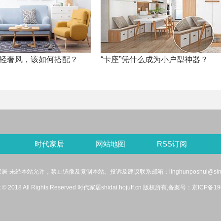
轻奢风，该如何搭配？
“卡座”凭什么成为小户型神器？
时代家居
网站地图
RSS订阅
居-未经本站允许，禁止镜像及复制本站。投诉及建议联系邮箱：linghunposhui@sina
ht © 2018 All Rights Reserved 时代家居shidai.hojutf.cn 版权所有,备案号：
京ICP备19