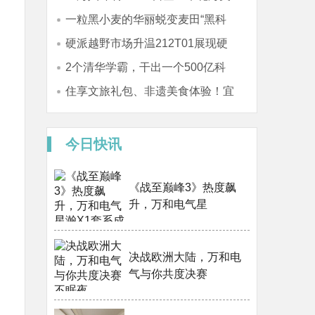
炸
一粒黑小麦的华丽蜕变麦田“黑科
技”
硬派越野市场升温212T01展现硬
2个清华学霸，干出一个500亿科
技
住享文旅礼包、非遗美食体验！宜
尚酒
今日快讯
《战至巅峰3》热度飙
升，万和电气星
决战欧洲大陆，万和电
气与你共度决赛